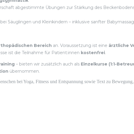
gsgymnastik
gerschaft abgestimmte Übungen zur Stärkung des Beckenbodens
 Säuglingen und Kleinkindern – inklusive sanfter Babymassage
rthopädischen Bereich
an. Voraussetzung ist eine
ärztliche 
 ist die Teilnahme für Patient:innen
kostenfrei
.
aining
– bieten wir zusätzlich auch als
Einzelkurse (1:1-Betre
tion
übernommen.