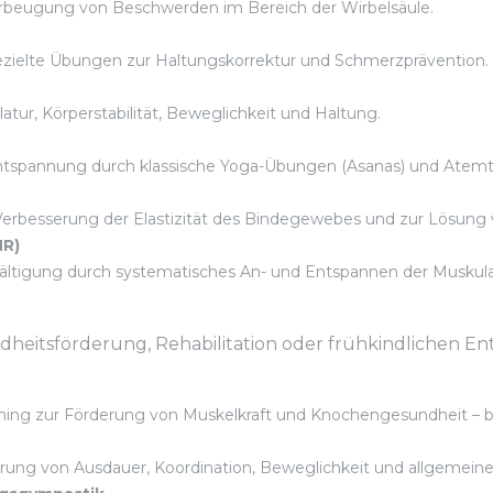
rbeugung von Beschwerden im Bereich der Wirbelsäule.
ezielte Übungen zur Haltungskorrektur und Schmerzprävention.
atur, Körperstabilität, Beweglichkeit und Haltung.
ntspannung durch klassische Yoga-Übungen (Asanas) und Atemt
 Verbesserung der Elastizität des Bindegewebes und zur Lösun
MR)
tigung durch systematisches An- und Entspannen der Muskula
.
dheitsförderung, Rehabilitation oder frühkindlichen En
aining zur Förderung von Muskelkraft und Knochengesundheit – b
ung von Ausdauer, Koordination, Beweglichkeit und allgemeiner 