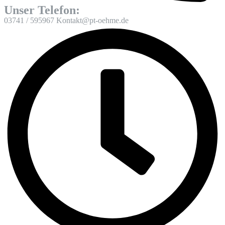
Unser Telefon:
03741 / 595967 Kontakt@pt-oehme.de