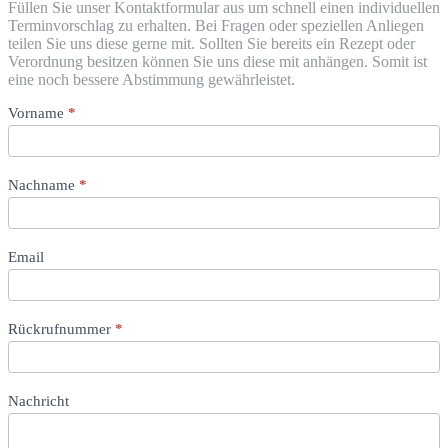
Füllen Sie unser Kontaktformular aus um schnell einen individuellen
Terminvorschlag zu erhalten. Bei Fragen oder speziellen Anliegen
teilen Sie uns diese gerne mit. Sollten Sie bereits ein Rezept oder
Verordnung besitzen können Sie uns diese mit anhängen. Somit ist
eine noch bessere Abstimmung gewährleistet.
Termin
Vorname
If
*
vereinbaren
you
are
human,
Nachname
leave
*
this
field
blank.
Email
Rückrufnummer
*
Nachricht